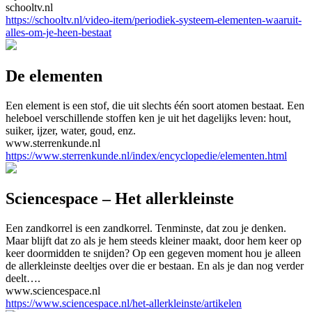
schooltv.nl
https://schooltv.nl/video-item/periodiek-systeem-elementen-waaruit-
alles-om-je-heen-bestaat
De elementen
Een element is een stof, die uit slechts één soort atomen bestaat. Een
heleboel verschillende stoffen ken je uit het dagelijks leven: hout,
suiker, ijzer, water, goud, enz.
www.sterrenkunde.nl
https://www.sterrenkunde.nl/index/encyclopedie/elementen.html
Sciencespace – Het allerkleinste
Een zandkorrel is een zandkorrel. Tenminste, dat zou je denken.
Maar blijft dat zo als je hem steeds kleiner maakt, door hem keer op
keer doormidden te snijden? Op een gegeven moment hou je alleen
de allerkleinste deeltjes over die er bestaan. En als je dan nog verder
deelt….
www.sciencespace.nl
https://www.sciencespace.nl/het-allerkleinste/artikelen