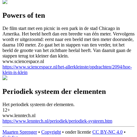
Powers of ten
De film start met een picnic in een park in de stad Chicago in
Amerika. Het beeld heeft dan een breedte van één meter. Vervolgens
wordt er uitgezoomd: eerst naar een beeld met tien meter doorsnede,
daarna 100 meter. Zo gaat het in stappen van tien verder, tot het
beeld de grootte van het zichtbare heelal heeft. Van daaruit gaan de
stappen terug tot kleiner dan klein.
www.sciencespace.nl
https://www.sciencespace.nl/het-allerkleinste/opdrachten/2094/hoe-
klein-is-klein
Periodiek systeem der elementen
Het periodiek systeem der elementen.
12+
www.lenntech.nl
https://www.lenntech.nl/periodiek/periodiek-systeem.htm
Maarten Sprenger
•
Copyright
•
onder licentie
CC BY-NC 4.0
•