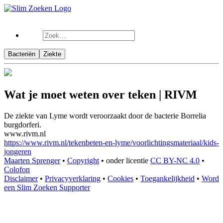
Bacteriën
Ziekte
Wat je moet weten over teken | RIVM
De ziekte van Lyme wordt veroorzaakt door de bacterie Borrelia
burgdorferi.
www.rivm.nl
https://www.rivm.nl/tekenbeten-en-lyme/voorlichtingsmateriaal/kids-
jongeren
Maarten Sprenger
•
Copyright
•
onder licentie
CC BY-NC 4.0
•
Colofon
Disclaimer
•
Privacyverklaring
•
Cookies
•
Toegankelijkheid
•
Word
een Slim Zoeken Supporter