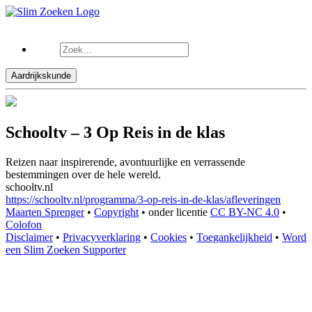
Aardrijkskunde
Schooltv – 3 Op Reis in de klas
Reizen naar inspirerende, avontuurlijke en verrassende
bestemmingen over de hele wereld.
schooltv.nl
https://schooltv.nl/programma/3-op-reis-in-de-klas/afleveringen
Maarten Sprenger
•
Copyright
•
onder licentie
CC BY-NC 4.0
•
Colofon
Disclaimer
•
Privacyverklaring
•
Cookies
•
Toegankelijkheid
•
Word
een Slim Zoeken Supporter