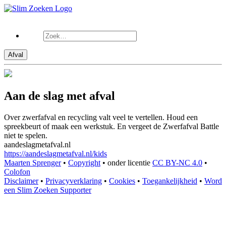
Afval
Aan de slag met afval
Over zwerfafval en recycling valt veel te vertellen. Houd een
spreekbeurt of maak een werkstuk. En vergeet de Zwerfafval Battle
niet te spelen.
aandeslagmetafval.nl
https://aandeslagmetafval.nl/kids
Maarten Sprenger
•
Copyright
•
onder licentie
CC BY-NC 4.0
•
Colofon
Disclaimer
•
Privacyverklaring
•
Cookies
•
Toegankelijkheid
•
Word
een Slim Zoeken Supporter